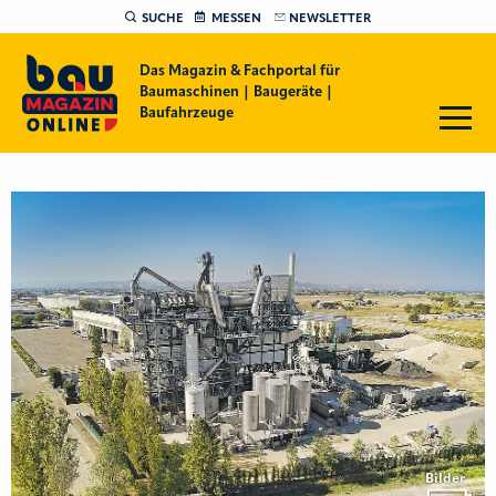
SUCHE
MESSEN
NEWSLETTER
Das Magazin & Fachportal für
Baumaschinen | Baugeräte |
Baufahrzeuge
Bilder