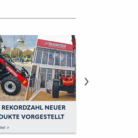
E REKORDZAHL NEUER
MANITOU GROUP
DUKTE VORGESTELLT
NEUE NIEDERLAS
DEUTSCHLAND E
kel
zum Artikel