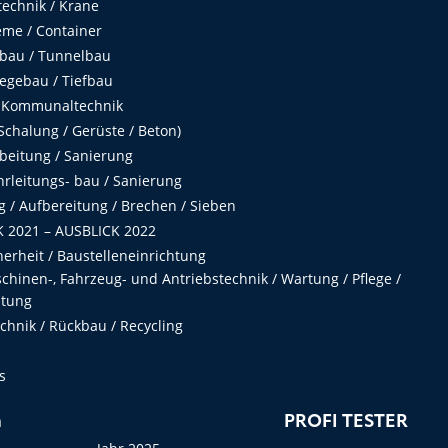
echnik / Krane
me / Container
fbau / Tunnelbau
egebau / Tiefbau
 Kommunaltechnik
chalung / Gerüste / Beton)
beitung / Sanierung
hrleitungs- bau / Sanierung
 / Aufbereitung / Brechen / Sieben
 2021 – AUSBLICK 2022
herheit / Baustelleneinrichtung
hinen-, Fahrzeug- und Antriebstechnik / Wartung / Pflege /
ltung
hnik / Rückbau / Recycling
s
n
PROFI TESTER