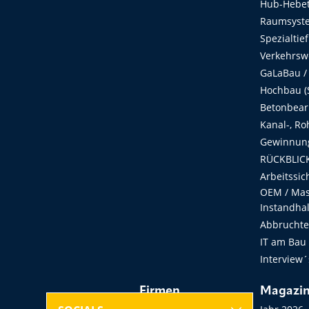
Hub-Hebet
Raumsyste
Spezialtie
Verkehrsw
GaLaBau /
Hochbau (S
Betonbear
Kanal-, Ro
Gewinnung
RÜCKBLICK
Arbeitssic
OEM / Masc
Instandha
Abbruchtec
IT am Bau
Interview´
Firmen
Magazi