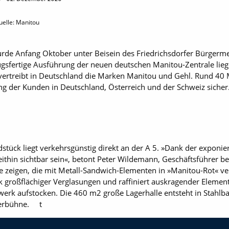
uelle: Manitou
wurde Anfang Oktober unter Beisein des Friedrichsdorfer Bürgerme
ugsfertige Ausführung der neuen deutschen Manitou-Zentrale lie
vertreibt in Deutschland die Marken Manitou und Gehl. Rund 40 
ung der Kunden in Deutschland, Österreich und der Schweiz sicher
ück liegt verkehrsgünstig direkt an der A 5. »Dank der exponie
ithin sichtbar sein«, betont Peter Wildemann, Geschäftsführer 
le zeigen, die mit Metall-Sandwich-Elementen in »Manitou-Rot« ve
k großflächiger Verglasungen und raffiniert auskragender Eleme
kwerk aufstocken. Die 460 m2 große Lagerhalle entsteht in Stahlb
erbühne. t