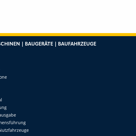
CHINEN | BAUGERÄTE | BAUFAHRZEUGE
e
Zone
al
ung
ausgabe
mensführung
Nutzfahrzeuge