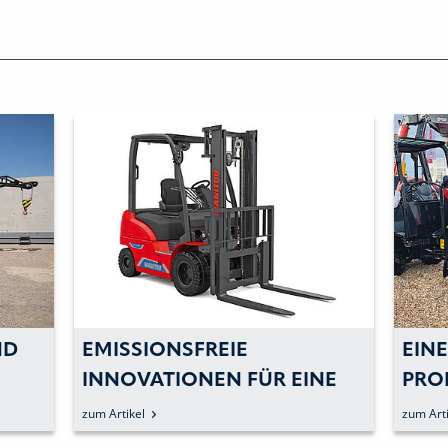
ND
EMISSIONSFREIE
EIN
INNOVATIONEN FÜR EINE
PRO
NACHHALTIGERE ZUKUNFT
zum Artikel
zum Arti
IK”