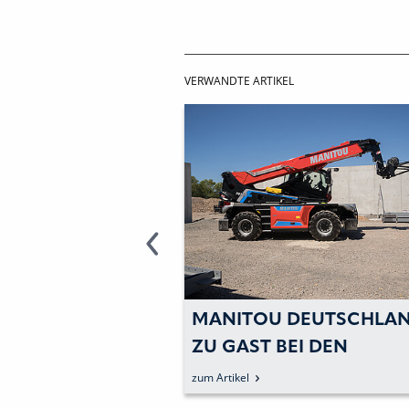
VERWANDTE ARTIKEL
MBAUTEN FÜR
MANITOU DEUTSCHLA
UND
ZU GAST BEI DEN
PHENSCHUTZ
„INNOVATIONSTAGEN
zum Artikel
HÖHENZUGANGSTECHN