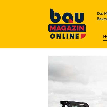
Das M
Bauma
H