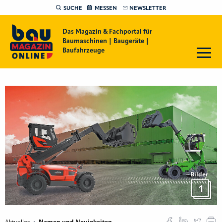
SUCHE
MESSEN
NEWSLETTER
Das Magazin & Fachportal für
Baumaschinen | Baugeräte |
Baufahrzeuge
Bilder
1
Aktuelles
Namen und Neuigkeiten