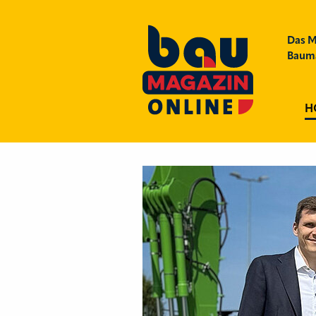
Das M
Bauma
H