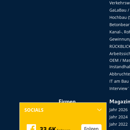
Verkehrsw
GaLaBau /
Hochbau (S
Betonbear
Kanal-, Ro
Gewinnung
RÜCKBLICK
Arbeitssic
OEM / Masc
Instandha
Abbruchtec
IT am Bau
Interview´
Firmen
Magazi
Hersteller, Händler,
Jahr 2026
SOCIALS
Vermieter
Jahr 2024
Messen, Seminare,
Jahr 2022
33,6K
Folgen