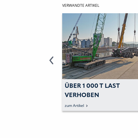
VERWANDTE ARTIKEL
ENS »830ER«
ÜBER 1 000 T LAST
I
VERHOBEN
KTABRISS
zum Artikel