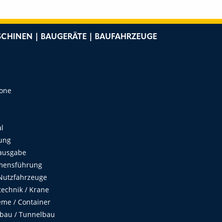
CHINEN | BAUGERÄTE | BAUFAHRZEUGE
e
Zone
al
ung
ausgabe
mensführung
Nutzfahrzeuge
echnik / Krane
me / Container
fbau / Tunnelbau