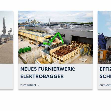
NEUES FURNIERWERK:
EFFI
ELEKTROBAGGER
SCH
OPTIMIERT MATERIALFLUSS
ELE
zum Artikel
zum Arti