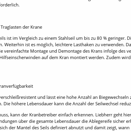
orderlich.
Traglasten der Krane
ls ist im Vergleich zu einem Stahlseil um bis zu 80 % geringer. D
 Weiterhin ist es möglich, leichtere Lasthaken zu verwenden. Da
t die vereinfachte Montage und Demontage des Krans infolge des ve
Hilfseinscherwinden auf dem Kran montiert werden. Zudem wird
ranverfügbarkeit
 verschleißresistent und lässt eine hohe Anzahl an Biegewechseln 
en. Die höhere Lebensdauer kann die Anzahl der Seilwechsel reduz
ss, kann der Kranbetreiber einfach erkennen. Liebherr geht hie
endungen über die gesamte Lebensdauer die Ablegereife sicher e
ich der Mantel des Seils definiert abnutzt und damit zeigt, wann d