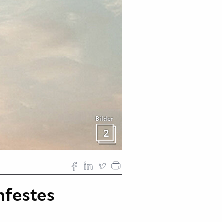
Bilder
2
hfestes