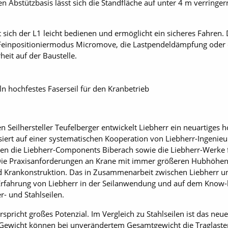
len Abstützbasis lässt sich die Standfläche auf unter 4 m verring
 sich der L1 leicht bedienen und ermöglicht ein sicheres Fahren.
 Feinpositioniermodus Micromove, die Lastpendeldämpfung oder 
heit auf der Baustelle.
n hochfestes Faserseil für den Kranbetrieb
eil­hersteller Teufelberger entwickelt Liebherr ein neuartiges h
ert auf einer systematischen ­Kooperation von Liebherr-Ingenie
n die Liebherr-Components Biberach sowie die Liebherr-Werke 
e Praxisanforderungen an Krane mit immer größeren Hubhöhen u
nd Krankonstruktion. Das in Zusammenarbeit zwischen Liebherr un
r Erfahrung von Liebherr in der Seilanwendung und auf dem Know-
- und Stahlseilen.
rspricht großes Potenzial. Im Vergleich zu Stahlseilen ist das neue 
s Gewicht können bei unverändertem Gesamtgewicht die Traglaste