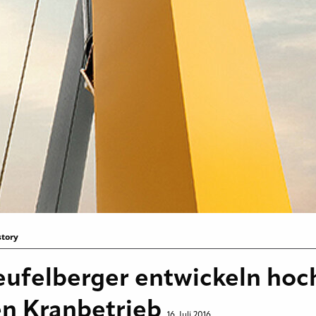
story
eufelberger entwickeln hoc
den Kranbetrieb
16. Juli 2016