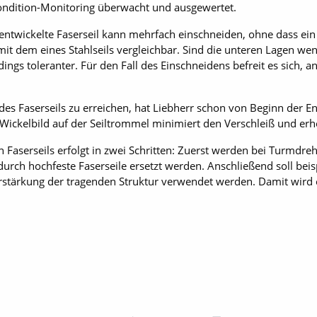
Condition-Monitoring überwacht und ausgewertet.
entwickelte Faserseil kann mehrfach einschneiden, ohne dass ein 
 mit dem eines Stahlseils vergleichbar. Sind die unteren Lagen we
dings toleranter. Für den Fall des Einschneidens befreit es sich, an
des Faserseils zu erreichen, hat Liebherr schon von Beginn der E
 Wickelbild auf der Seiltrommel minimiert den Verschleiß und er
 Faserseils erfolgt in zwei Schritten: Zuerst werden bei Turmdre
urch ­hoch­feste Faserseile ersetzt werden. Anschließend soll be
rstärkung der tragenden Struktur ­verwendet werden. Damit wird 