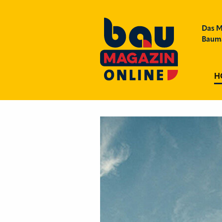
Das M
Bauma
H