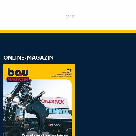
VICE GMBH, BAD
MIT STAGE-V-M
SICK (SACHSEN)
[221]
ONLINE-MAGAZIN