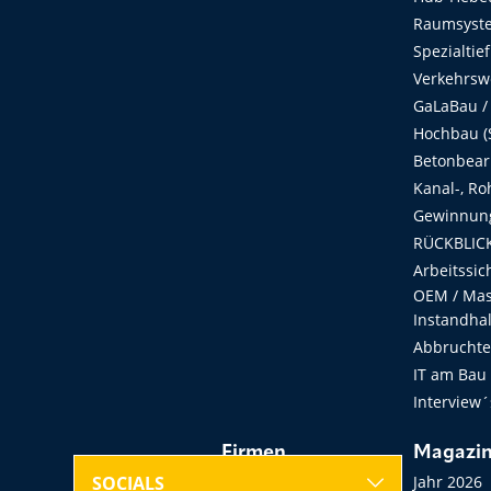
Raumsyste
Spezialtie
Verkehrsw
GaLaBau /
Hochbau (S
Betonbear
Kanal-, Ro
Gewinnung
RÜCKBLICK
Arbeitssic
OEM / Masc
Instandha
Abbruchtec
IT am Bau
Interview´
Firmen
Magazi
Hersteller, Händler,
Jahr 2026
SOCIALS