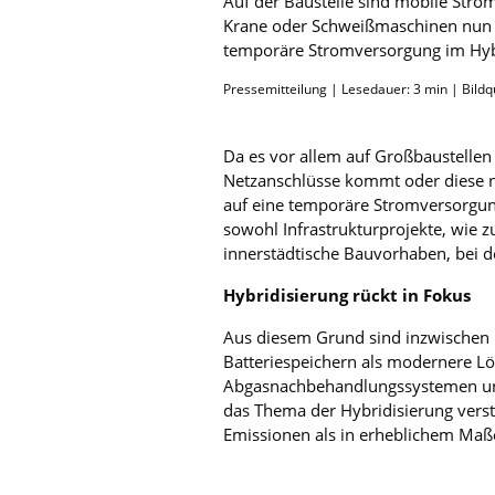
Auf der Baustelle sind mobile Stro
Krane oder Schweißmaschinen nun v
temporäre Stromversorgung im Hybr
Pressemitteilung | Lesedauer:
3
min | Bildq
Da es vor allem auf Großbaustelle
Netzanschlüsse kommt oder diese n
auf eine temporäre Stromversorgun
sowohl Infrastrukturprojekte, wie z
innerstädtische Bauvorhaben, bei d
Hybridisierung rückt in Fokus
Aus diesem Grund sind inzwischen ni
Batteriespeichern als modernere Lö
Abgasnachbehandlungssystemen und
das Thema der Hybridisierung verst
Emissionen als in erheblichem Maße