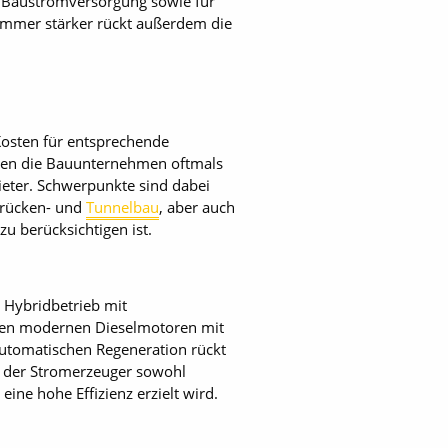
en Baustromversorgung sowie für
Immer stärker rückt außerdem die
Kosten für entsprechende
ssen die Bauunternehmen oftmals
eter. Schwerpunkte sind dabei
 Brücken- und
Tunnelbau
, aber auch
u berücksichtigen ist.
n Hybridbetrieb mit
i den modernen Dieselmotoren mit
tomatischen Regeneration rückt
n der Stromerzeuger sowohl
ne hohe Effizienz erzielt wird.