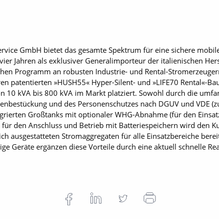
vice GmbH bietet das gesamte Spektrum für eine sichere mobile
ier Jahren als exklusiver Generalimporteur der italienischen Hers
hen Programm an robusten Industrie- und Rental-Stromerzeugern
hren patentierten »HUSH55« Hyper-Silent- und »LIFE70 Rental«-Bau
n 10 kVA bis 800 kVA im Markt platziert. Sowohl durch die umf
osenbestückung und des Personenschutzes nach DGUV und VDE (z
tegrierten Großtanks mit optionaler WHG-Abnahme (für den Einsat
g für den Anschluss und Betrieb mit Batteriespeichern wird den K
ch ausgestatteten Stromaggregaten für alle Einsatzbereiche berei
ige Geräte ergänzen diese Vorteile durch eine aktuell schnelle Rea