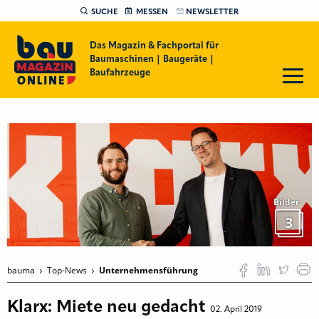
SUCHE
MESSEN
NEWSLETTER
Das Magazin & Fachportal für
Baumaschinen | Baugeräte |
Baufahrzeuge
Bilder
3
bauma
Top-News
Unternehmensführung
Klarx: Miete neu gedacht
02. April 2019