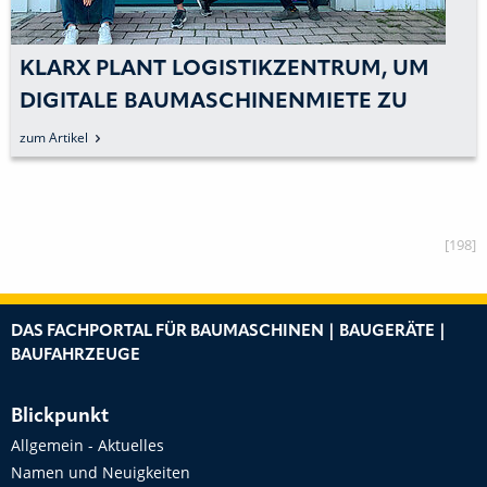
KLARX PLANT LOGISTIKZENTRUM, UM
DIGITALE BAUMASCHINENMIETE ZU
PERFEKTIONIEREN
zum Artikel
[198]
DAS FACHPORTAL FÜR BAUMASCHINEN | BAUGERÄTE |
BAUFAHRZEUGE
Blickpunkt
Allgemein - Aktuelles
Namen und Neuigkeiten