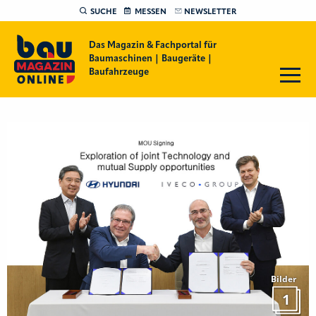
SUCHE
MESSEN
NEWSLETTER
Das Magazin & Fachportal für
Baumaschinen | Baugeräte |
Baufahrzeuge
Bilder
1