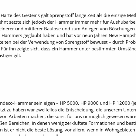
 Härte des Gesteins galt Sprengstoff lange Zeit als die einzige 
zehnt setzte sich jedoch der Hammer immer mehr für Aushubarbeit
kleinerer und mittlerer Baulose und zum Anlegen von Böschungen d
es Hammers geglaubt haben und hat vor neun Jahren New Hampshi
keiten bei der Verwendung von Sprengstoff bewusst – durch Pr
 Für ihn zeigte sich, dass ein Hammer unter bestimmten Umständ
tiger gilt.
 Indeco-Hämmer sein eigen – HP 5000, HP 9000 und HP 12000 (je
t zu haben war zweifellos die Entscheidung, die unserem Unte
von Arbeiten machen, die sonst für uns unmöglich gewesen wären.
oßen Bereichen, in denen wenig zerklüftete Formationen und best
 ist er nicht die beste Lösung, vor allem, wenn in Wohngebiete