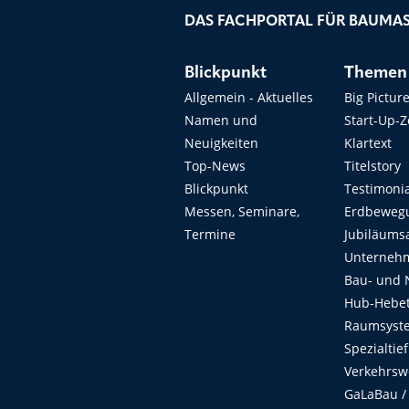
DAS FACHPORTAL FÜR BAUMAS
Blickpunkt
Themen
Allgemein - Aktuelles
Big Pictur
Namen und
Start-Up-
Neuigkeiten
Klartext
Top-News
Titelstory
Blickpunkt
Testimoni
Messen, Seminare,
Erdbeweg
Termine
Jubiläums
Unterneh
Bau- und 
Hub-Hebet
Raumsyste
Spezialtie
Verkehrsw
GaLaBau /