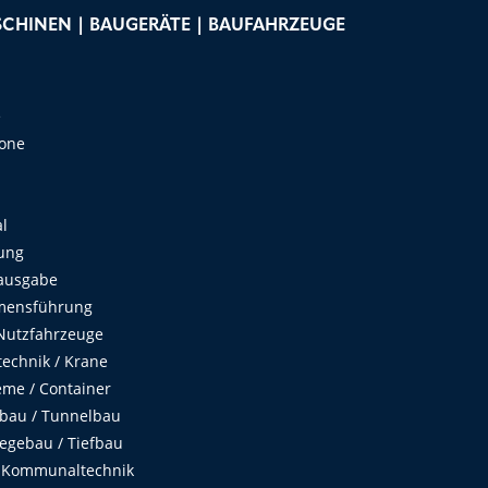
CHINEN | BAUGERÄTE | BAUFAHRZEUGE
e
Zone
al
ung
ausgabe
mensführung
Nutzfahrzeuge
echnik / Krane
me / Container
fbau / Tunnelbau
egebau / Tiefbau
 Kommunaltechnik