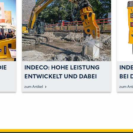
LEISTUNG
INDECO: NEUHEITENTRIO
D DABEI
BEI DEN HIGH-
EN
PERFORMANCE-HÄMMERN
zum Artikel