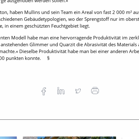
irge ausgehoben werden sollen.«
ton, haben Mullins und sein Team ein Areal von fast 2 000 m² a
rschiedenen ­Gebäudetypologien, wo der Sprengstoff nur im oberst
e, in einem geschützten Feuchtgebiet liegt.
en Modell habe man eine hervorragende Produktivität im zerklüft
nstehenden Glimmer und Quarzit die Abrasivität des Materials a
achte.« Dieselbe Produktivität habe man bei ­einer anderen Arb
000 punkten konnte. §