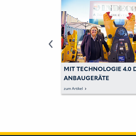
 TECHNOLOGIE 4.0 DIE
INDECO: HOHE 
BAUGERÄTE
ENTWICKELT UN
ERWACHEN
LÄRM VERMIED
tikel
zum Artikel