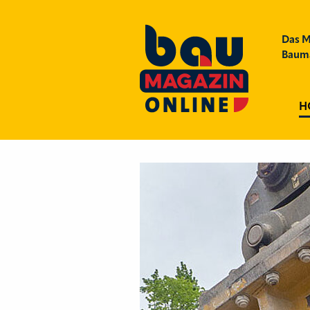
Das M
Bauma
H