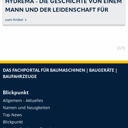
HYDREMA - DIE GESCHICHTE VON EINEM
MANN UND DER LEIDENSCHAFT FÜR
BAGGERLADER
zum Artikel
[225]
DAS FACHPORTAL FÜR BAUMASCHINEN | BAUGERÄTE |
BAUFAHRZEUGE
Blickpunkt
Allgemein - Aktuelles
Namen und Neuigkeiten
Top-News
Blickpunkt