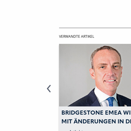
VERWANDTE ARTIKEL
ING:
BRIDGESTONE EMEA WI
UNG DER AON-
MIT ÄNDERUNGEN IN D
SFÜHRUNG
FÜHRUNGSEBENE DIE