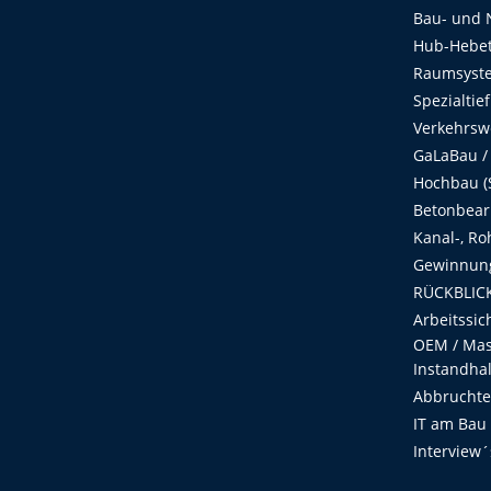
Bau- und 
Hub-Hebet
Raumsyste
Spezialtie
Verkehrsw
GaLaBau /
Hochbau (S
Betonbear
Kanal-, Ro
Gewinnung
RÜCKBLICK
Arbeitssic
OEM / Masc
Instandha
Abbruchtec
IT am Bau
Interview´