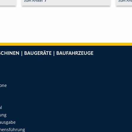
zum Artikel
zum Arti
VERÄNDERUNGEN IN DER
GESCHÄFTSFÜHRUNG
CHINEN | BAUGERÄTE | BAUFAHRZEUGE
e
Zone
al
ung
ausgabe
mensführung