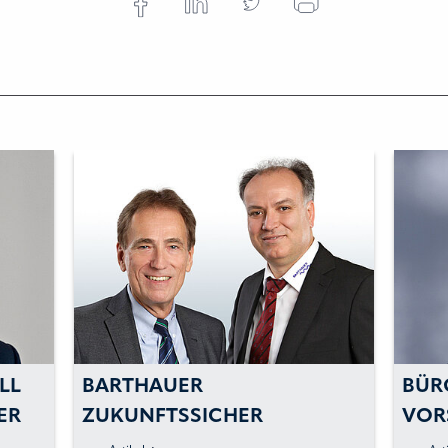
LL
BARTHAUER
BÜR
ER
ZUKUNFTSSICHER
VOR
AUFGESTELLT -
GES