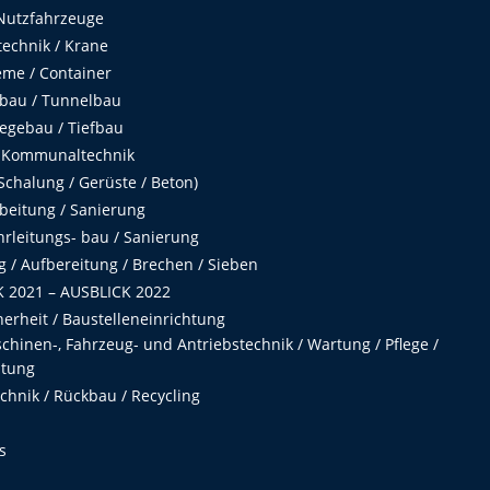
Nutzfahrzeuge
echnik / Krane
me / Container
fbau / Tunnelbau
egebau / Tiefbau
 Kommunaltechnik
chalung / Gerüste / Beton)
beitung / Sanierung
hrleitungs- bau / Sanierung
 / Aufbereitung / Brechen / Sieben
 2021 – AUSBLICK 2022
herheit / Baustelleneinrichtung
hinen-, Fahrzeug- und Antriebstechnik / Wartung / Pflege /
ltung
hnik / Rückbau / Recycling
s