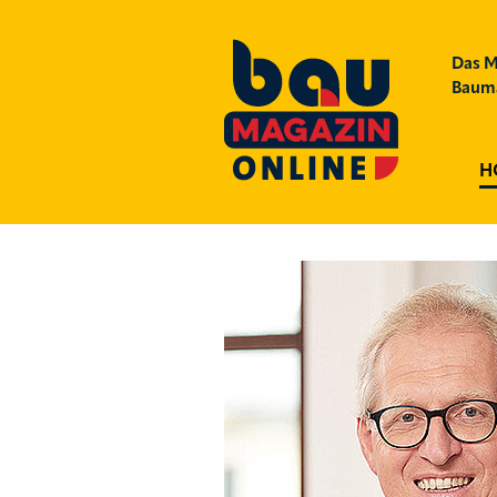
Das M
Bauma
H