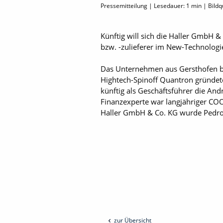
Pressemitteilung | Lesedauer:
1
min | Bildq
Künftig will sich die Haller GmbH &
bzw. -zulieferer im New-Technologie
Das Unternehmen aus Gersthofen bei
Hightech-Spinoff Quantron gründete
künftig als Geschäftsführer die And
Finanzexperte war langjähriger COO
Haller GmbH & Co. KG wurde Pedro N
zur Übersicht