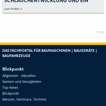
SCHLAUCHENTWICKLUNG UND EIN
BREITES DIENSTLEISTUNGSSPEKTRUM
zum Artikel
[186]
DAS FACHPORTAL FÜR BAUMASCHINEN | BAUGERÄTE |
BAUFAHRZEUGE
Blickpunkt
Allgemein - Aktuelles
Namen und Neuigkeiten
Top-News
Blickpunkt
Messen, Seminare, Termine