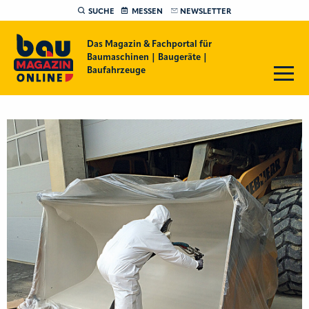
SUCHE
MESSEN
NEWSLETTER
Das Magazin & Fachportal für
Baumaschinen | Baugeräte |
Baufahrzeuge