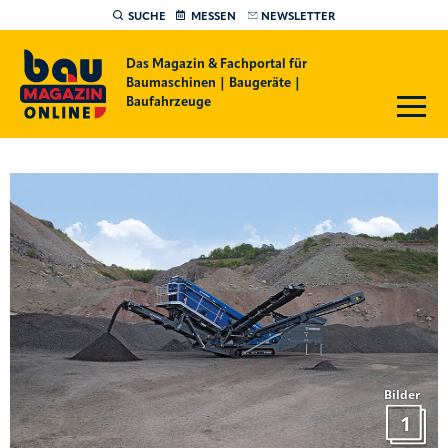
SUCHE
MESSEN
NEWSLETTER
Das Magazin & Fachportal für
Baumaschinen | Baugeräte |
Baufahrzeuge
Bilder
1