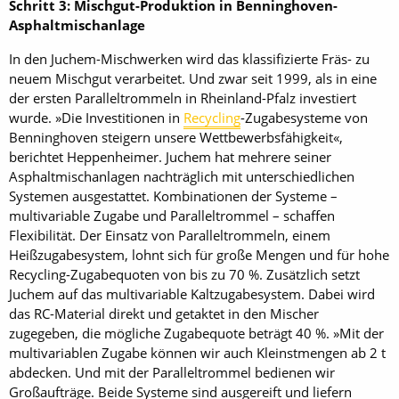
Schritt 3: Mischgut-Produktion in Benninghoven-
Asphaltmischanlage
In den Juchem-Mischwerken wird das klassifizierte Fräs- zu
neuem Mischgut verarbeitet. Und zwar seit 1999, als in eine
der ersten Paralleltrommeln in Rheinland-Pfalz investiert
wurde. »Die Investitionen in
Recycling
-Zugabesysteme von
Benninghoven steigern unsere Wettbewerbsfähigkeit«,
berichtet Heppenheimer. Juchem hat mehrere seiner
Asphaltmischanlagen nachträglich mit unterschiedlichen
Systemen ausgestattet. Kombinationen der Systeme –
multivariable Zugabe und Paralleltrommel – schaffen
Flexibilität. Der Einsatz von Paralleltrommeln, einem
Heißzugabesystem, lohnt sich für große Mengen und für hohe
Recycling-Zugabequoten von bis zu 70 %. Zusätzlich setzt
Juchem auf das multivariable Kaltzu­gabesystem. Dabei wird
das RC-Material direkt und getaktet in den Mischer
zugegeben, die mögliche Zugabequote beträgt 40 %. »Mit der
multivariablen Zugabe können wir auch Kleinstmengen ab 2 t
abdecken. Und mit der Paralleltrommel bedienen wir
Großaufträge. Beide Systeme sind ausgereift und liefern