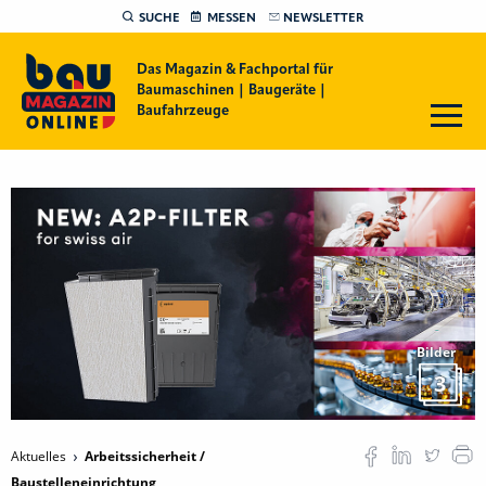
SUCHE
MESSEN
NEWSLETTER
Das Magazin & Fachportal für
Baumaschinen | Baugeräte |
Baufahrzeuge
Bilder
3
Aktuelles
Arbeitssicherheit /
Baustelleneinrichtung