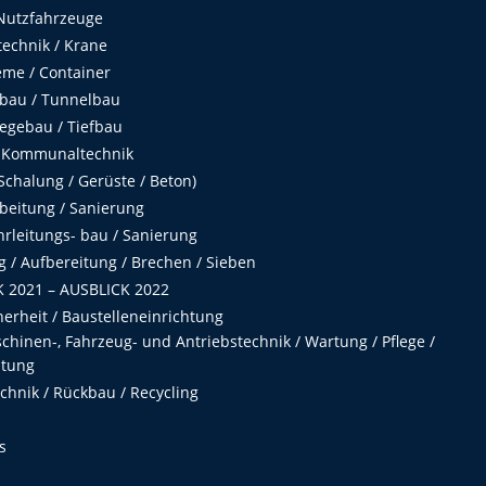
Nutzfahrzeuge
echnik / Krane
me / Container
fbau / Tunnelbau
egebau / Tiefbau
 Kommunaltechnik
chalung / Gerüste / Beton)
beitung / Sanierung
hrleitungs- bau / Sanierung
 / Aufbereitung / Brechen / Sieben
 2021 – AUSBLICK 2022
herheit / Baustelleneinrichtung
hinen-, Fahrzeug- und Antriebstechnik / Wartung / Pflege /
ltung
hnik / Rückbau / Recycling
s