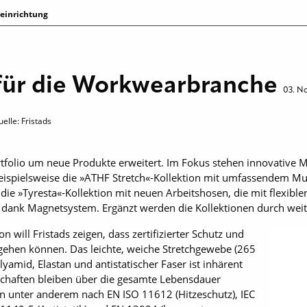
neinrichtung
 für die Workwearbranche
03. N
elle: Fristads
rtfolio um neue Produkte erweitert. Im Fokus stehen innovative M
t beispielsweise die »ATHF Stretch«-Kollektion mit umfassendem M
ie »Tyresta«-Kollektion mit neuen Arbeitshosen, die mit flexibl
t dank Magnetsystem. Ergänzt werden die Kollektionen durch weite
n will Fristads zeigen, dass zertifizierter Schutz und
ehen können. Das leichte, weiche Stretchgewebe (265
amid, Elastan und antistatischer Faser ist inhärent
haften bleiben über die gesamte Lebensdauer
ktion unter anderem nach EN ISO 11612 (Hitzeschutz), IEC