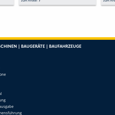
zum Artikel
zum Arti
CHINEN | BAUGERÄTE | BAUFAHRZEUGE
e
Zone
al
ung
ausgabe
mensführung