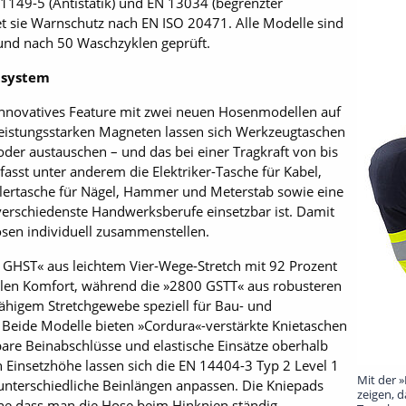
 1149-5 (Antistatik) und EN 13034 (begrenzter
et sie Warnschutz nach EN ISO 20471. Alle Modelle sind
 und nach 50 Waschzyklen geprüft.
tsystem
n innovatives Feature mit zwei neuen Hosenmodellen auf
leistungsstarken Magneten lassen sich Werkzeugtaschen
oder austauschen – und das bei einer Tragkraft von bis
asst unter anderem die Elektriker-Tasche für Kabel,
chlertasche für Nägel, Hammer und Meterstab sowie eine
 verschiedenste Handwerksberufe einsetzbar ist. Damit
osen individuell zusammenstellen.
GHST« aus leichtem Vier-Wege-Stretch mit 92 Prozent
alen Komfort, während die »2800 GSTT« aus robusteren
fähigem Stretchgewebe speziell für Bau- und
Beide Modelle bieten »Cordura«-verstärkte Knietaschen
are Bein­abschlüsse und elastische Einsätze oberhalb
n Einsetzhöhe lassen sich die EN 14404-3 Typ 2 Level 1
Mit der »
n unterschiedliche Beinlängen anpassen. Die Kniepads
zeigen, d
ohne dass man die Hose beim Hinknien ständig