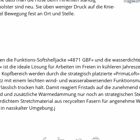
Tragekom
olster sind neu. Sie üben weniger Druck auf die Knie­
el Bewegung fest an Ort und Stelle.
n die Funktions-Softshelljacke »4871 GBF« und die wasserdichte
ist die ideale Lösung für Arbeiten im Freien in kühleren Jahresze
Kopfbereich werden durch die strategisch platzierte »PrimaLoft«-
 mit einem leichten wind- und wasserabweisenden Funktionsmateri
lässlich trocken hält. Damit reagiert Fristads auf die zunehmend 
rd und zusätzliche Wärmedämmung nur noch an strategischen Stel
rdichtem Stretchmaterial aus recycelten Fasern für angenehme W
e in nasskalter Umgebung.j