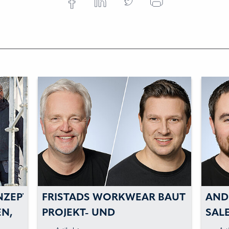
NZEPTE
FRISTADS WORKWEAR BAUT
AND
N,
PROJEKT- UND
SAL
LEASINGGESCHÄFT AUS