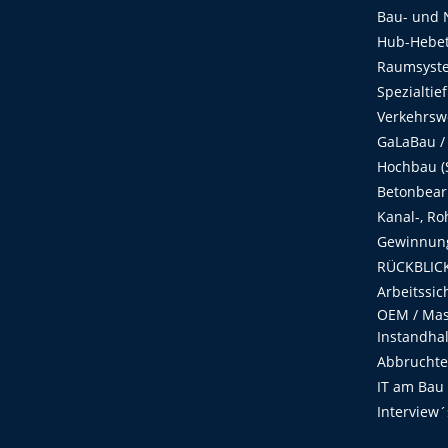
Bau- und 
Hub-Hebet
Raumsyste
Spezialtie
Verkehrsw
GaLaBau /
Hochbau (S
Betonbear
Kanal-, Ro
Gewinnung
RÜCKBLICK
Arbeitssic
OEM / Masc
Instandha
Abbruchtec
IT am Bau
Interview´