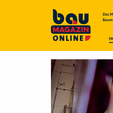
Das M
Bauma
H