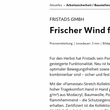
Aktuelles
Arbeitssicherheit / Baustelle
FRISTADS GMBH
Frischer Wind
Pressemitteilung | Lesedauer:
3
min | Bildqu
Für den Herbst hat Fristads sein Po
gesteigerte Funktionalität. Neu is
optimaler Bewegungsfreiheit sowie d
kombinierbar sind – sicher und fes
Mit der »Flamestat«-Stretch-Kollektio
hoher Tragekomfort Hand in Hand g
g/m²) aus Modacryl, Baumwolle, Poly
flammhemmend – die Schutzeigensc
erhalten. Zertifiziert ist die Kolle