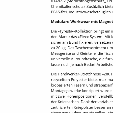
61482-2 (Störlichtbogenschutz), EN
Chemikalienschutz). Zusätzlich biet
PFAS-frei, industriewäschetauglich
Modulare Workwear mit Magne
Die »Tyresta«-Kollektion bringt ei
den Markt: das »Flex«-System. Mit 
sicher am Bund fixieren, versetzen 
zu 20 kg. Das Taschensortiment umf
Messgeräte und Kleinteile, die Tis
universelle Allroundtasche, die für
lassen sich je nach Bedarf Arbeitsh
Die Handwerker-Stretchhose »2801 
recyceltem Polyester bietet maxim
biobasierten Fasern und strapazier
Montagegewerke konzipiert wurde. 
mit zwei Höhenpositionen, verstellb
der Knietaschen. Dank der variable
zertifizierten Kniepolster besser a
sitzen genau dort, wo sie sollen, 