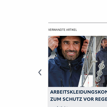
VERWANDTE ARTIKEL
TZ NEU GEDACHT
ARBEITSKLEIDUNGSKO
ZUM SCHUTZ VOR REGE
WIND UND KÄLTE