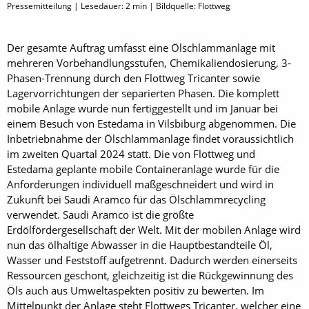
Pressemitteilung | Lesedauer:
2
min | Bildquelle: Flottweg
Der gesamte Auftrag umfasst eine Ölschlammanlage mit
mehreren Vorbehandlungsstufen, Chemikaliendosierung, 3-
Phasen-Trennung durch den Flottweg Tricanter sowie
Lagervorrichtungen der separierten Phasen. Die komplett
mobile Anlage wurde nun fertiggestellt und im Januar bei
einem Besuch von Estedama in Vilsbiburg abgenommen. Die
Inbetriebnahme der Ölschlamm­­anlage findet voraussichtlich
im zweiten Quartal 2024 statt. Die von Flottweg und
Estedama geplante mobile Containeranlage wurde für die
Anforderungen individuell maßgeschneidert und wird in
Zukunft bei Saudi Aramco für das Ölschlammrecycling
verwendet. Saudi Aramco ist die größte
Erdölfördergesellschaft der Welt. Mit der mobilen Anlage wird
nun das ölhaltige Abwasser in die Hauptbestandteile Öl,
Wasser und Feststoff aufgetrennt. Dadurch werden einerseits
Ressourcen geschont, gleichzeitig ist die Rückgewinnung des
Öls auch aus Umweltaspekten positiv zu bewerten. Im
Mittelpunkt der Anlage steht Flottwegs Tricanter, welcher eine