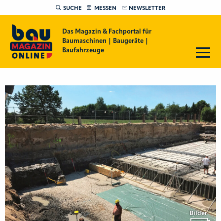
SUCHE
MESSEN
NEWSLETTER
Das Magazin & Fachportal für
Baumaschinen | Baugeräte |
Baufahrzeuge
Bilder