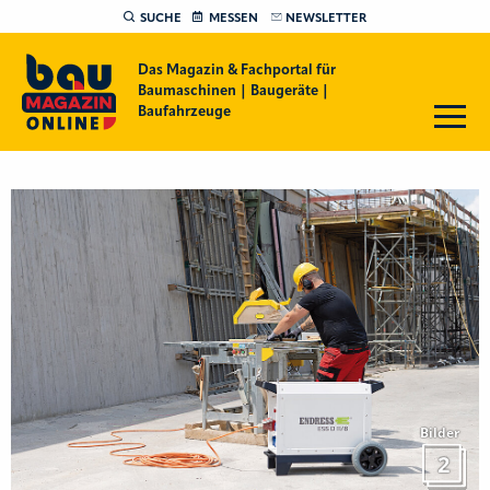
SUCHE
MESSEN
NEWSLETTER
Das Magazin & Fachportal für
Baumaschinen | Baugeräte |
Baufahrzeuge
Bilder
2