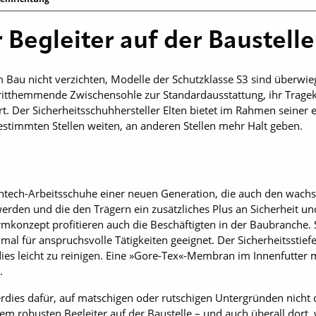
 Begleiter auf der Baustell
Bau nicht verzichten, Modelle der Schutzklasse S3 sind überwieg
itthemmende Zwischensohle zur Standardausstattung, ihr Trageko
t. Der Sicherheitsschuhhersteller Elten bietet im Rahmen seiner e
bestimmten Stellen weiten, an anderen Stellen mehr Halt geben.
Hightech-Arbeitsschuhe einer neuen Generation, die auch den wa
rden und die den Trägern ein zusätzliches Plus an Sicherheit und
konzept profitieren auch die Beschäftigten in der Baubranche.
mal für anspruchsvolle Tätigkeiten geeignet. Der Sicherheitsstief
dies leicht zu reinigen. Eine »Gore-Tex«-Membran im Innenfutter
.
rdies dafür, auf matschigen oder rutschigen Untergründen nicht d
m robusten Begleiter auf der Baustelle – und auch überall dort