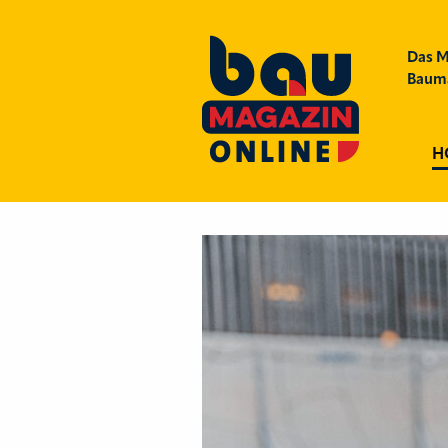
Das M
Bauma
H