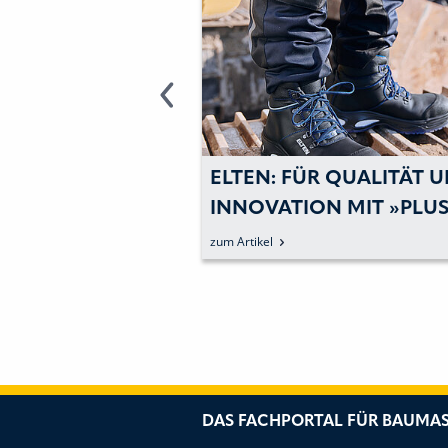
UE
ELTEN: FÜR QUALITÄT 
ITSSCHUHE
INNOVATION MIT »PLUS
CH INNEN WEICH
AWARDS« AUSGEZEICH
zum Artikel
N ROBUST
DAS FACHPORTAL FÜR BAUMAS