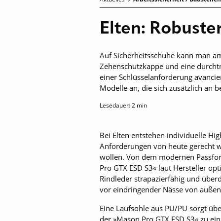
Elten: Robuster
Auf Sicherheitsschuhe kann man am 
Zehenschutzkappe und eine durchtr
einer Schlüsselanforderung avancier
Modelle an, die sich zusätzlich an 
Lesedauer:
2
min
Bei Elten entstehen individuelle 
Anforderungen von heute gerecht we
wollen. Von dem modernen Passform
Pro GTX ESD S3« laut Hersteller opti
Rindleder strapazierfähig und über
vor eindringender Nässe von außen
Eine Laufsohle aus PU/PU sorgt übe
der »Mason Pro GTX ESD S3« zu eine