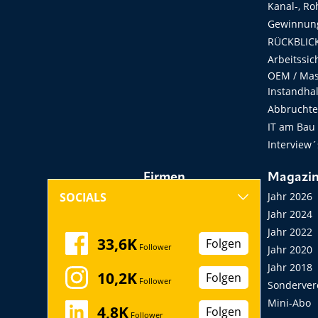
Kanal-, Ro
Gewinnung
RÜCKBLICK
Arbeitssic
OEM / Masc
Instandha
Abbruchtec
IT am Bau
Interview´
Firmen
Magazi
Hersteller, Händler,
Jahr 2026
SOCIALS
Vermieter
Jahr 2024
Messen, Seminare,
Jahr 2022
33,6K
Folgen
Follower
Kongresse
Jahr 2020
Verbände
Jahr 2018
10,2K
Folgen
Follower
Startup
Sonderver
Mini-Abo
4,8K
Folgen
Follower