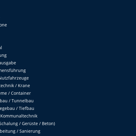
e
Zone
al
ung
ausgabe
mensführung
Nutzfahrzeuge
echnik / Krane
me / Container
fbau / Tunnelbau
egebau / Tiefbau
 Kommunaltechnik
chalung / Gerüste / Beton)
beitung / Sanierung