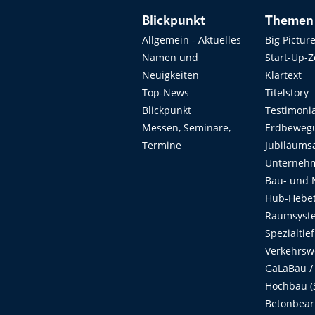
Blickpunkt
Themen
Allgemein - Aktuelles
Big Pictur
Namen und
Start-Up-
Neuigkeiten
Klartext
Top-News
Titelstory
Blickpunkt
Testimoni
Messen, Seminare,
Erdbeweg
Termine
Jubiläums
Unterneh
Bau- und 
Hub-Hebet
Raumsyste
Spezialtie
Verkehrsw
GaLaBau /
Hochbau (S
Betonbear