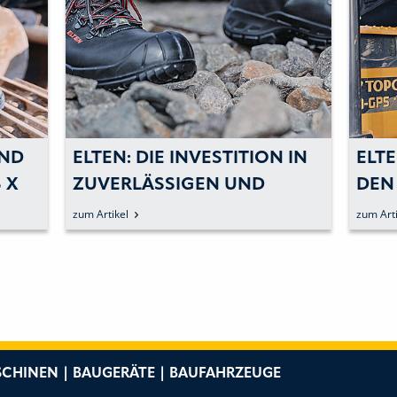
UND
ELTEN: DIE INVESTITION IN
ELTE
 X
ZUVERLÄSSIGEN UND
EN 
NET
BEQUEMEN FUSSSCHUTZ L
AUS
zum Artikel
zum Arti
OHNT
CHINEN | BAUGERÄTE | BAUFAHRZEUGE