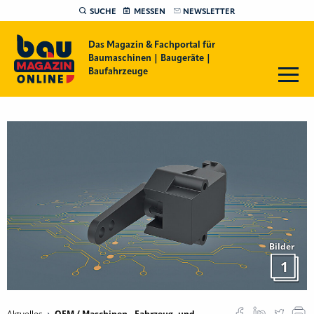
SUCHE
MESSEN
NEWSLETTER
Das Magazin & Fachportal für
Baumaschinen | Baugeräte |
Baufahrzeuge
Bilder
1
Aktuelles
OEM / Maschinen-, Fahrzeug- und