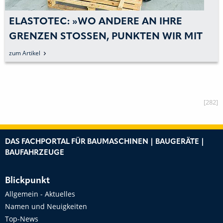
TOTEC: »WO ANDERE AN IHRE
KET
ZEN STOSSEN, PUNKTEN WIR MIT S
ANS
ERLÖSUNGEN«
kel
zum Arti
[282]
DAS FACHPORTAL FÜR BAUMASCHINEN | BAUGERÄTE |
BAUFAHRZEUGE
Blickpunkt
Allgemein - Aktuelles
Namen und Neuigkeiten
Top-News