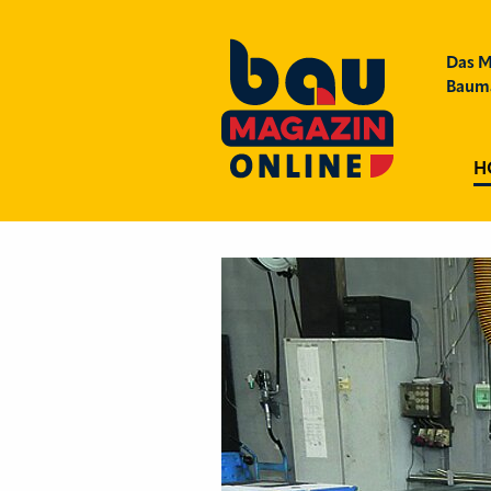
Das M
Bauma
H