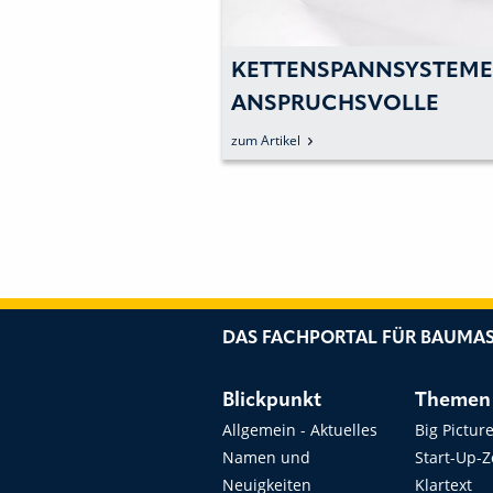
KETTENSPANNSYSTEME
ANSPRUCHSVOLLE
ANWENDUNGEN
zum Artikel
DAS FACHPORTAL FÜR BAUMAS
Blickpunkt
Themen
Allgemein - Aktuelles
Big Pictur
Namen und
Start-Up-
Neuigkeiten
Klartext