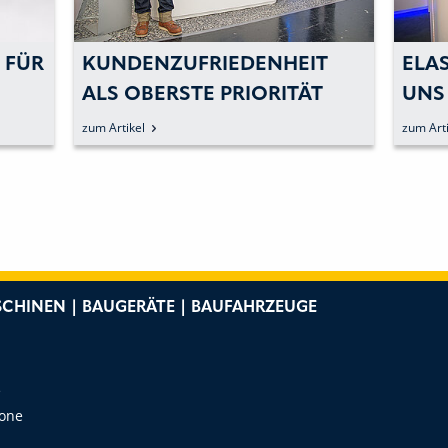
 FÜR
KUNDENZUFRIEDENHEIT
ELA
ALS OBERSTE PRIORITÄT
UNS
UND
zum Artikel
zum Arti
REN
BAU
CHINEN | BAUGERÄTE | BAUFAHRZEUGE
e
Zone