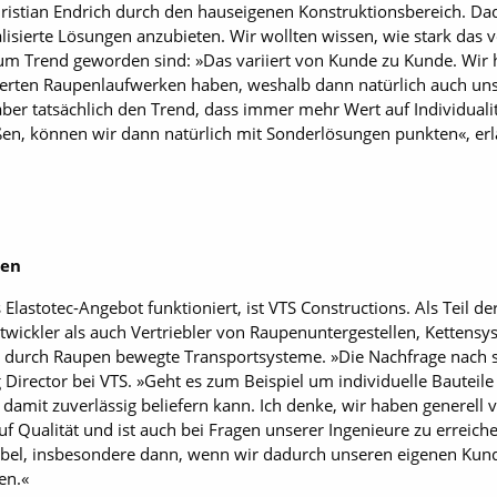
hristian Endrich durch den hauseigenen Konstruktionsbereich. Da
lisierte Lösungen anzubieten. Wir wollten wissen, wie stark 
zum Trend geworden sind: »Das variiert von Kunde zu Kunde. Wir
sierten Raupenlaufwerken haben, weshalb dann natürlich auch un
er tatsächlich den Trend, dass immer mehr Wert auf Individualit
n, können wir dann natürlich mit Sonderlösungen punkten«, erlä
ten
s Elastotec-Angebot funktioniert, ist VTS Constructions. Als Teil 
twickler als auch Vertriebler von Raupenuntergestellen, Ketten
durch Raupen bewegte Transportsysteme. »Die Nachfrage nach sp
 Director bei VTS. »Geht es zum Beispiel um individuelle Bauteil
s damit zuverlässig beliefern kann. Ich denke, wir haben generell
uf Qualität und ist auch bei Fragen unserer Ingenieure zu erreich
ptabel, insbesondere dann, wenn wir dadurch unseren eigenen Kun
en.«