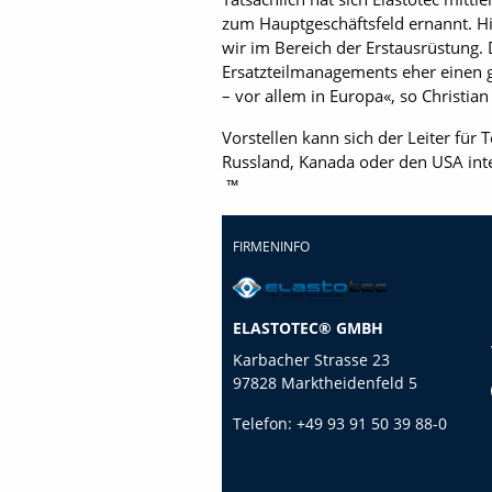
zum Hauptgeschäftsfeld ernannt. Hi
wir im Bereich der Erstausrüstung. 
Ersatzteilmanagements eher einen g
– vor allem in Europa«, so Christian
Vorstellen kann sich der Leiter für
Russland, Kanada oder den USA inte
™
FIRMENINFO
ELASTOTEC® GMBH
Karbacher Strasse 23
97828 Marktheidenfeld 5
Telefon:
+49 93 91 50 39 88-0