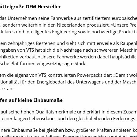
mittelgroße OEM-Hersteller
das Unternehmen seine Fahrwerke aus zertifiziertem europäischen 
t, sondern weiterhin in den Niederlanden produziert. »Unsere Pre
lares und intelligentes Engineering sowie hochwertige Produktio
 sein zehnjähriges Bestehen und sieht sich mittlerweile als Raupenl
ngaben von VTS hat sich die Nachfrage nach schwereren Maschinen
ahlketten verbaut. »Unsere Fahrwerke werden dabei hauptsächl
che Plattformen eingesetzt«, sagte Stark.
m die eigens von VTS konstruierten Powerpacks dar: »Damit woll
ktionalität für den Energiebedarf des Unterwagens und der Masch
ark an.
ffen auf kleine Einbaumaße
c auf seine hohen Qualitätsmerkmale und erklärt in diesem Zusa
 einer langen Lebensdauer und den gleichbleibenden Federungs
inere Einbaumaße bei gleichen bzw. größeren Kräften anbieten k
lerweile noch stärker auf dieses Segment konzentriert und die He