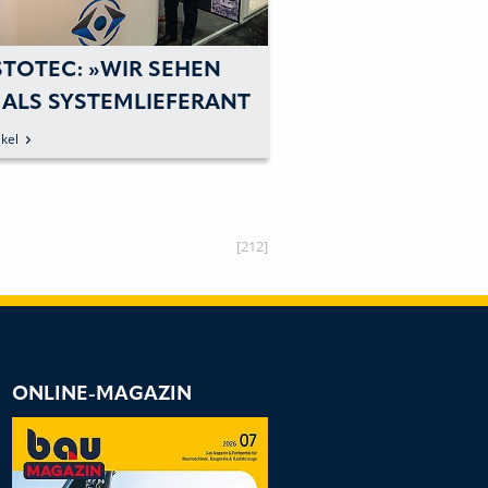
STOTEC: »WIR SEHEN
 ALS SYSTEMLIEFERANT
 PARTNER VON
kel
OMMIERTEN
MASCHINENHERSTELLERN«
[212]
ONLINE-MAGAZIN