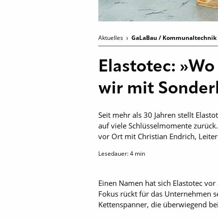
Aktuelles
GaLaBau / Kommunaltechnik
Elastotec: »Wo
wir mit Sonde
Seit mehr als 30 Jahren stellt Elas
auf viele Schlüsselmomente zurück
vor Ort mit Christian Endrich, Leite
Lesedauer:
4
min
Einen Namen hat sich Elastotec vo
Fokus rückt für das Unternehmen se
Kettenspanner, die überwiegend bei