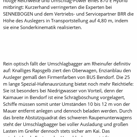
nötige Reichweite und Umschlag-Power eines 870 E Hybrid
mitbringt: Kurzerhand verringerten die Experten bei
SENNEBOGEN und dem Vertriebs- und Servicepartner BRR die
Höhe des Auslegers in Transportstellung auf 4,80 m, indem
sie eine Sonderkinematik realisierten.
Rein optisch fällt der Umschlagbagger am Rheinufer definitiv
auf: Knalliges Rapsgelb ziert den Oberwagen, Enzianblau den
Ausleger gemäß den Firmenfarben von BUS Bendorf. Die 25
m lange Spezial-Hafenausrüstung bietet noch mehr Reichtiefe:
Sie ist besonders bei Niedrigwasser von Vorteil, denn der
Kaimauer in Bendorf ist eine Schrägböschung vorgelagert,
Schiffe müssen somit unter Umständen 10 bis 12 m von der
Mauer entfernt anlegen und dennoch beladen werden. Durch
das breite Abstützquadrat des schweren Raupenunterwagens
steht der Umschlagbagger bei voller Ausladung und großen
Lasten im Greifer dennoch stets sicher am Kai. Das