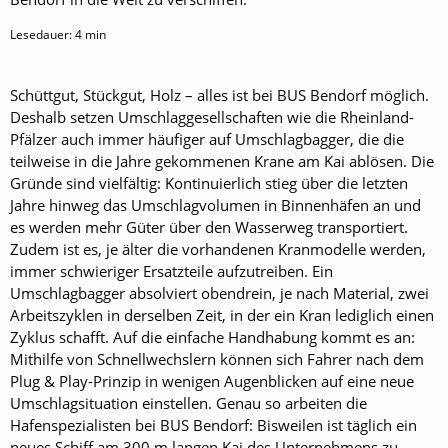
Lesedauer:
4
min
Schüttgut, Stückgut, Holz – alles ist bei BUS Bendorf möglich.
Deshalb setzen Umschlaggesellschaften wie die Rheinland-
Pfälzer auch immer häufiger auf Umschlagbagger, die die
teilweise in die Jahre gekommenen Krane am Kai ablösen. Die
Gründe sind vielfältig: Kontinuierlich stieg über die letzten
Jahre hinweg das Umschlagvolumen in Binnenhäfen an und
es werden mehr Güter über den Wasserweg transportiert.
Zudem ist es, je älter die vorhandenen Kranmodelle werden,
immer schwieriger Ersatzteile aufzutreiben. Ein
Umschlagbagger absolviert obendrein, je nach Material, zwei
Arbeitszyklen in derselben Zeit, in der ein Kran lediglich einen
Zyklus schafft. Auf die einfache Handhabung kommt es an:
Mithilfe von Schnellwechslern können sich Fahrer nach dem
Plug & Play-Prinzip in wenigen Augenblicken auf eine neue
Umschlagsituation einstellen. Genau so arbeiten die
Hafenspezialisten bei BUS Bendorf: Bisweilen ist täglich ein
neues Schiff am 300 m langen Kai des Unternehmens zu