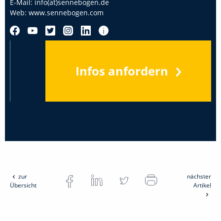
E-Mail:
info(at)sennebogen.de
Web:
www.sennebogen.com
Infos anfordern
zur
nächster
Übersicht
Artikel