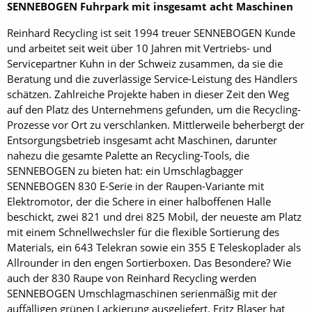
SENNEBOGEN Fuhrpark mit insgesamt acht Maschinen
Reinhard Recycling ist seit 1994 treuer SENNEBOGEN Kunde
und arbeitet seit weit über 10 Jahren mit Vertriebs- und
Servicepartner Kuhn in der Schweiz zusammen, da sie die
Beratung und die zuverlässige Service-Leistung des Händlers
schätzen. Zahlreiche Projekte haben in dieser Zeit den Weg
auf den Platz des Unternehmens gefunden, um die Recycling-
Prozesse vor Ort zu verschlanken. Mittlerweile beherbergt der
Entsorgungsbetrieb insgesamt acht Maschinen, darunter
nahezu die gesamte Palette an Recycling-Tools, die
SENNEBOGEN zu bieten hat: ein Umschlagbagger
SENNEBOGEN 830 E-Serie in der Raupen-Variante mit
Elektromotor, der die Schere in einer halboffenen Halle
beschickt, zwei 821 und drei 825 Mobil, der neueste am Platz
mit einem Schnellwechsler für die flexible Sortierung des
Materials, ein 643 Telekran sowie ein 355 E Teleskoplader als
Allrounder in den engen Sortierboxen. Das Besondere? Wie
auch der 830 Raupe von Reinhard Recycling werden
SENNEBOGEN Umschlagmaschinen serienmäßig mit der
auffälligen grünen Lackierung ausgeliefert. Fritz Blaser hat