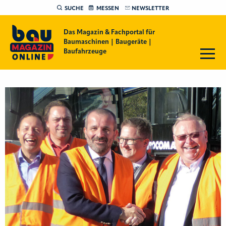
SUCHE
MESSEN
NEWSLETTER
Das Magazin & Fachportal für
Baumaschinen | Baugeräte |
Baufahrzeuge