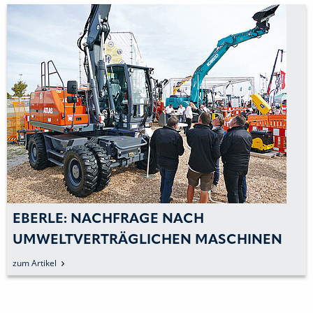
EBERLE: NACHFRAGE NACH
UMWELTVERTRÄGLICHEN MASCHINEN
STEIGT BEI EBERLE-HALD
zum Artikel