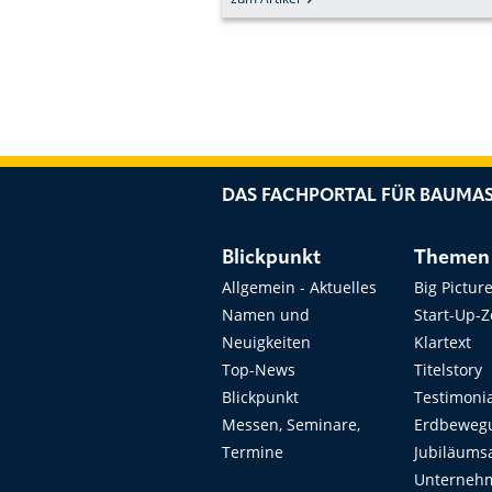
DIGITALEN HELFERN
MENTATION MIT
E
DAS FACHPORTAL FÜR BAUMAS
Blickpunkt
Themen
Allgemein - Aktuelles
Big Pictur
Namen und
Start-Up-
Neuigkeiten
Klartext
Top-News
Titelstory
Blickpunkt
Testimoni
Messen, Seminare,
Erdbeweg
Termine
Jubiläums
Unterneh