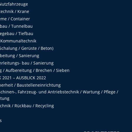
Nutzfahrzeuge
echnik / Krane
me / Container
fbau / Tunnelbau
egebau / Tiefbau
 Kommunaltechnik
chalung / Gerüste / Beton)
beitung / Sanierung
hrleitungs- bau / Sanierung
 / Aufbereitung / Brechen / Sieben
 2021 – AUSBLICK 2022
herheit / Baustelleneinrichtung
hinen-, Fahrzeug- und Antriebstechnik / Wartung / Pflege /
ltung
hnik / Rückbau / Recycling
s