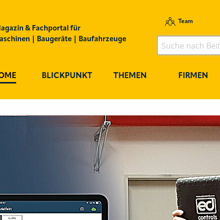
Team
agazin & Fachportal für
schinen | Baugeräte | Baufahrzeuge
OME
BLICKPUNKT
THEMEN
FIRMEN