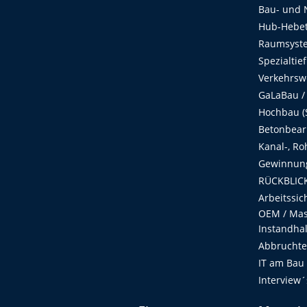
Bau- und 
Hub-Hebet
Raumsyste
Spezialtie
Verkehrsw
GaLaBau /
Hochbau (S
Betonbear
Kanal-, Ro
Gewinnung
RÜCKBLICK
Arbeitssic
OEM / Masc
Instandha
Abbruchtec
IT am Bau
Interview´