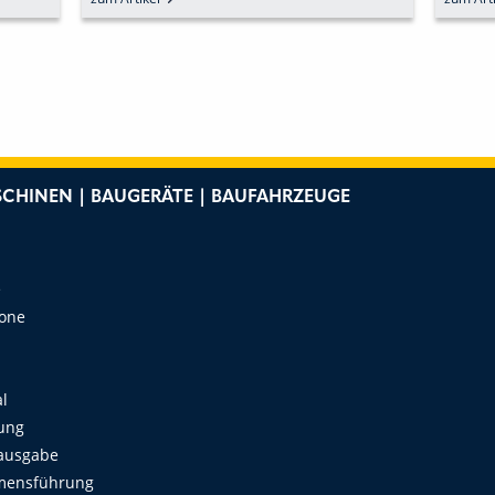
BESSER
LÖS
CHINEN | BAUGERÄTE | BAUFAHRZEUGE
e
Zone
al
ung
ausgabe
mensführung