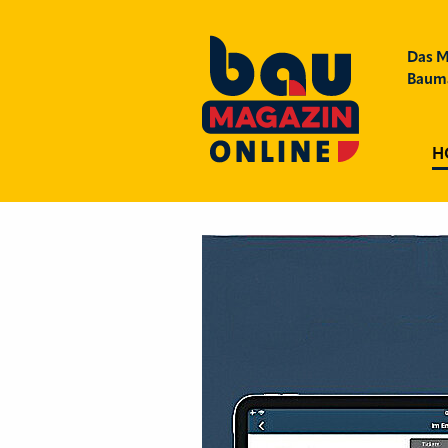
Das M
Bauma
H