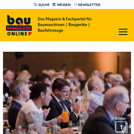
SUCHE
MESSEN
NEWSLETTER
Das Magazin & Fachportal für
Baumaschinen | Baugeräte |
Baufahrzeuge
Bilder
1