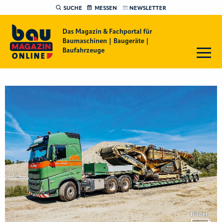
SUCHE
MESSEN
NEWSLETTER
Das Magazin & Fachportal für
Baumaschinen | Baugeräte |
Baufahrzeuge
Bilder