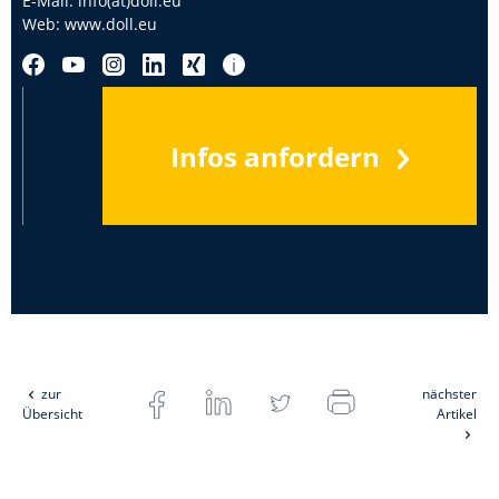
E-Mail:
info(at)doll.eu
Web:
www.doll.eu
Infos anfordern
zur
nächster
Übersicht
Artikel