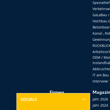
Spezialtie
Verkehrsw
GaLaBau /
Hochbau (S
Betonbear
Kanal-, Ro
Gewinnung
RÜCKBLICK
Arbeitssic
OEM / Masc
Instandha
Abbruchtec
IT am Bau
Interview´
Firmen
Magazi
Hersteller, Händler,
Jahr 2026
SOCIALS
Vermieter
Jahr 2024