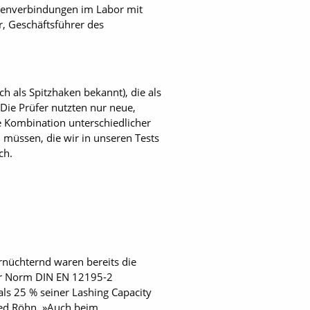
kenverbindungen im Labor mit
r, Geschäftsführer des
h als Spitzhaken bekannt), die als
ie Prüfer nutzten nur neue,
e Kombination unterschiedlicher
n müssen, die wir in unseren Tests
ch.
rnüchternd waren bereits die
der Norm DIN EN 12195-2
ls 25 % seiner Lashing Capacity
ied Röhn. »Auch beim