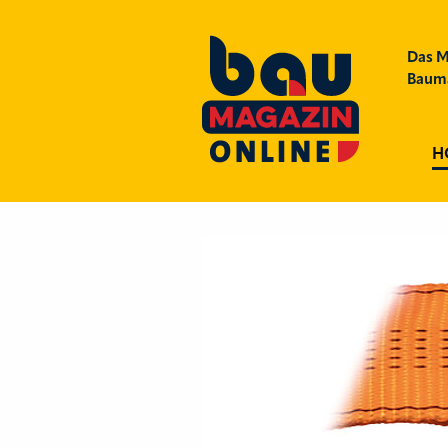
Das M
Bauma
H