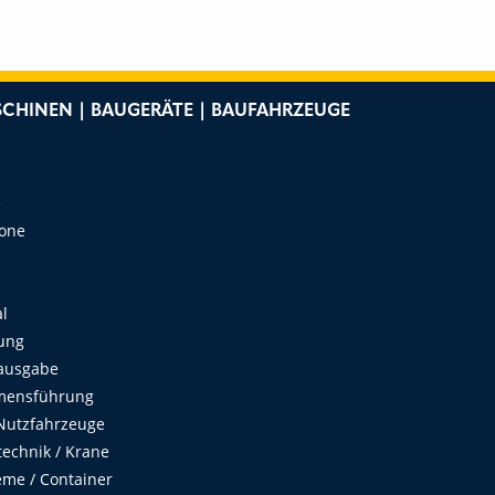
CHINEN | BAUGERÄTE | BAUFAHRZEUGE
e
Zone
al
ung
ausgabe
mensführung
Nutzfahrzeuge
echnik / Krane
me / Container