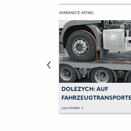
VERWANDTE ARTIKEL
ND SICHER ZUR
DOLEZYCH: AUF
SICHERHEIT
FAHRZEUGTRANSPORT
FÜR SICHERHEIT SORG
zum Artikel