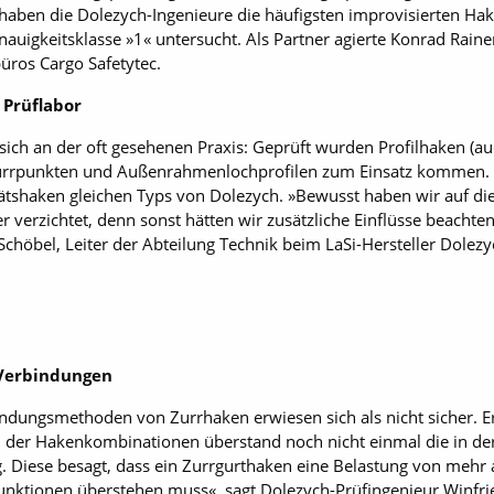
aben die Dolezych-Ingenieure die häufigsten improvisierten Ha
nauigkeitsklasse »1« untersucht. Als Partner agierte Konrad Raine
üros Cargo Safetytec.
Prüflabor
ich an der oft gesehenen Praxis: Geprüft wurden Profil­haken (auc
urrpunkten und Außenrahmenlochprofilen zum Einsatz kommen. D
ätshaken gleichen Typs von Dolezych. »Bewusst haben wir auf di
 verzichtet, denn sonst hätten wir zusätzliche Einflüsse beachte
Schöbel, Leiter der Abteilung Technik beim LaSi-Hersteller Dolezy
 Verbindungen
ndungsmethoden von Zurrhaken erwiesen sich als nicht sicher. E
l der Hakenkombinationen überstand noch nicht einmal die in 
 Diese besagt, dass ein Zurrgurthaken eine Belastung von mehr a
unktionen überstehen muss«, sagt Dolezych-Prüfingenieur Winfr