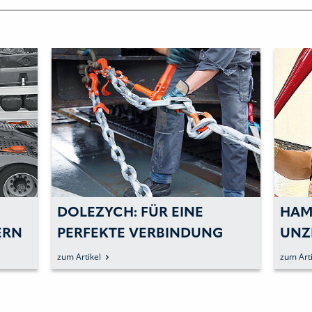
DOLEZYCH: FÜR EINE
HAM
ERN
PERFEKTE VERBINDUNG
UNZ
EN
ZWISCHEN TEXTILER KETTE
SCH
zum Artikel
zum Arti
UND SPANNER
FAH
PRI