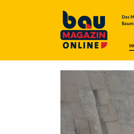
Das M
Bauma
H