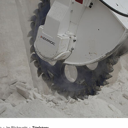
en
Im Blickpunkt
Titelstory