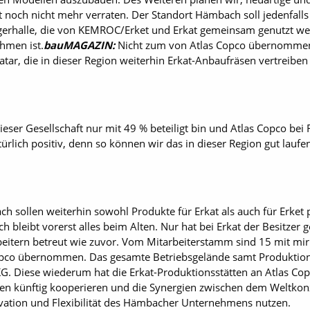
t noch nicht mehr verraten. Der Standort Hämbach soll jedenfalls
gerhalle, die von KEMROC/Erket und Erkat gemeinsam genutzt wer
hmen ist.
bauMAGAZIN:
Nicht zum von Atlas ­Copco übernommene
Qatar, die in dieser Region weiterhin ­Erkat-Anbaufräsen vertreibe
ieser Gesellschaft nur mit 49 % beteiligt bin und Atlas ­Copco b
atürlich positiv, denn so können wir das in dieser Region gut lau
 sollen weiterhin sowohl Produkte für ­Erkat als auch für Erke
ch bleibt vorerst alles beim Alten. Nur hat bei Erkat der Besitzer
eitern betreut wie zuvor. Vom Mitarbeiterstamm sind 15 mit mir 
opco übernommen. Das gesamte Betriebsgelände samt Produktio
KG. Diese wiederum hat die Erkat-Produktionsstätten an Atlas Copc
en künftig kooperieren und die Synergien zwischen dem Weltkonz
ation und Flexibilität des Hämbacher Unternehmens nutzen.