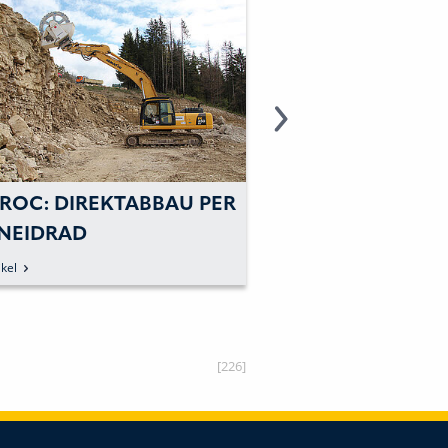
ROC: DIREKTABBAU PER
ATLAS COPCO:
NEIDRAD
UMBENENNUNG 
GESCHÄFTSBERE
kel
zum Artikel
CONSTRUCTION
TECHNIQUE IN 
TECHNIQUE
[226]