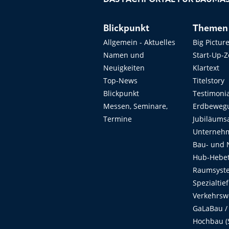
Blickpunkt
Themen
Allgemein - Aktuelles
Big Pictur
Namen und
Start-Up-
Neuigkeiten
Klartext
Top-News
Titelstory
Blickpunkt
Testimoni
Messen, Seminare,
Erdbeweg
Termine
Jubiläums
Unterneh
Bau- und 
Hub-Hebet
Raumsyste
Spezialtie
Verkehrsw
GaLaBau /
Hochbau (S