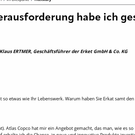
erausforderung habe ich g
laus ERTMER, Geschäftsführer der Erket GmbH & Co. KG
st so etwas wie Ihr Lebenswerk. Warum ­haben Sie Erkat samt den 
t). Atlas Copco hat mir ein Angebot gemacht, das man, wie es so 
f erhalte ich die Chance, in neue und innovative Produkte invest