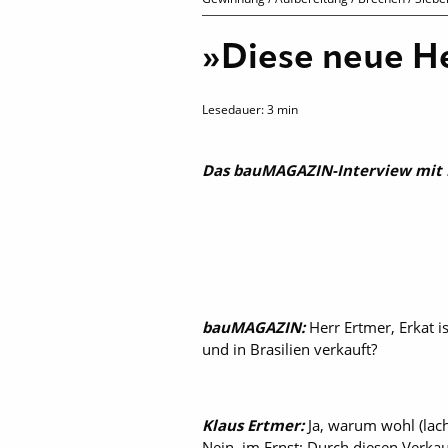
»Diese neue H
Lesedauer:
3
min
Das bauMAGAZIN-Interview mit K
bauMAGAZIN:
Herr Ertmer, Erkat i
und in Brasilien verkauft?
Klaus Ertmer:
Ja, warum wohl (lach
Nein, im Ernst: Durch diesen Verkau