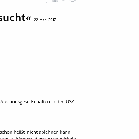
esucht«
22. April 2017
Auslands­gesell­schaften in den USA
schön heißt, nicht ablehnen kann.
ieren zu können, diese zu entwickeln