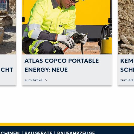
ATLAS COPCO PORTABLE
KEM
ICHT
ENERGY: NEUE
SCH
ENTWÄSSERUNGSPUMPEN
zum Artikel
zum Arti
SETZEN AUF »PLUG AND
PLAY«
CHINEN | BAUGERÄTE | BAUFAHRZEUGE