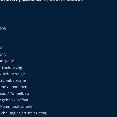
e
Zone
al
ung
ausgabe
mensführung
Nutzfahrzeuge
echnik / Krane
me / Container
fbau / Tunnelbau
egebau / Tiefbau
 Kommunaltechnik
chalung / Gerüste / Beton)