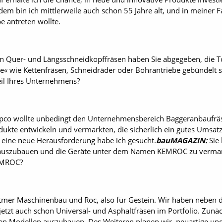
em bin ich mittlerweile auch schon 55 Jahre alt, und in meiner F
e antreten wollte.
n Quer- und Längsschneidkopffräsen haben Sie abgegeben, die T
e« wie Ketten­fräsen, Schneidräder oder Bohrantriebe gebündelt s
il ­Ihres Unternehmens?
opco wollte un­bedingt den ­Unternehmensbereich Baggeranbaufr
ukte entwickeln und vermarkten, die sicherlich ein gutes Umsatzp
 eine neue Herausforderung habe ich gesucht.
bauMAGAZIN:
Sie 
v auszubauen und die Geräte unter dem Namen KEMROC zu vermar
KEMROC?
tmer Maschinenbau und Roc, also für Gestein. Wir haben neben 
etzt auch schon Universal- und Asphaltfräsen im Portfolio. Zunäc
ren Modellen auszubauen. Des Weiteren planen wir, neuartige und