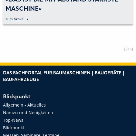
»BAGGERMANIA 2023« IN ROES: EIN
SPEKTAKEL FÜR BAUMASCHINEN-
ENTHUSIASTEN
zum Artikel
[215]
DAS FACHPORTAL FÜR BAUMASCHINEN | BAUGERÄTE |
BAUFAHRZEUGE
Blickpunkt
Allgemein - Aktuelles
Namen und Neuigkeiten
Top-News
Blickpunkt
Messen, Seminare, Termine