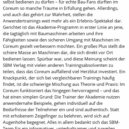
selbst bedienen zu dürfen – für echte Bau-Fans dürften im
Coreum so manche Träume in Erfüllung gehen. Allerdings,
und auch das gehört zur Wahrheit, stellen die
Anwendertrainings weit mehr als ein Erlebnis-Spektakel dar.
Gerichtet ist das Akademie-Programm in erster Linie an jene,
die tagtäglich mit Baumaschinen arbeiten und ihre
Fähigkeiten sowie den sicheren Umgang mit Maschinen im
Coreum gezielt verbessern möchten. Ein großes Plus stellt die
schiere Masse an Maschinen dar, die sich direkt vor Ort
bedienen lassen. Spürbar war, und diese Meinung scheint der
SBM Verlag mit vielen anderen Trainingsabsolventen zu
teilen, dass das Coreum auffallend viel Herzblut investiert. Ein
Knackpunkt, der sich bei vergleichbaren Trainings häufig
findet, ist die schwierige Mischung aus Theorie und Praxis: Im
Coreum funktioniert das hingegen hervorragend – und das
hat einen simplen Grund: Die Trainer der Akademie nutzen
anwendernahe Beispiele, gehen individuell auf die
Bedürfnisse der Teilnehmer ein und sind authentisch. Statt
mit erhobenem Zeigefinger zu belehren, wird sich auf
Augenhöhe begegnet. Alles in allem bedankt sich das SBM-
Team für ein informatives, unterhaltsames und zuweilen