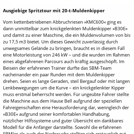
Ausgiebige Spritztour mit 20-t-Muldenkipper
Vom kettenbetriebenen Abbruchriesen »KMC600« ging es
dann unmittelbar zum knickgelenkten Muldenkipper »B30E«
und damit zu einer Maschine, die ein Muldenvolumen von bis
zu 17,5 m3 bietet. Um dieses Gewicht zuverlässig durch
unwegsames Gelände zu bringen, braucht es in diesem Fall
eine Motorleistung von 246 kW – und die wurden im Rahmen
eines abgefahrenen Parcours auch kräftig ausgeschöpft. Im
Beisein der erfahrenen Trainer durfte das SBM-Team
nacheinander ein paar Runden mit dem Muldenkipper
drehen. Seien es lange Geraden, steil Bergauf oder mit langen
Lenkbewegungen um die Kurve – ein knickgelenkter Kipper
muss erstmal beherrscht werden. Für ungeübte Fahrer stellte
die Maschine aus dem Hause Bell aufgrund der speziellen
Fahreigenschaften eine Herausforderung dar, wenngleich der
»B30E« aufgrund seiner komfortablen Handhabung,
nützlicher Hilfssysteme und guter Übersicht ein dankbares
Modell für die Anfänger darstellte. Sowohl die erfahrenen
SBMler als auch der Nachwuchs stellten sich erstaunlich gut