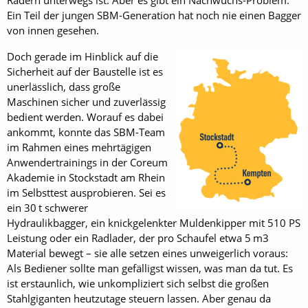
Rädern unterwegs ist. Aber es gibt ein Nachwuchs-Problem:
Ein Teil der jungen SBM-Generation hat noch nie einen Bagger
von innen gesehen.
Doch gerade im Hinblick auf die
Sicherheit auf der Baustelle ist es
unerlässlich, dass große
Maschinen sicher und zuverlässig
bedient werden. Worauf es dabei
ankommt, konnte das SBM-Team
im Rahmen eines mehrtägigen
Anwendertrainings in der Coreum
Akademie in Stockstadt am Rhein
im Selbsttest ausprobieren. Sei es
ein 30 t schwerer
Hydraulikbagger, ein knickgelenkter Muldenkipper mit 510 PS
Leistung oder ein Radlader, der pro Schaufel etwa 5 m3
Material bewegt – sie alle setzen eines unweigerlich voraus:
Als Bediener sollte man gefälligst wissen, was man da tut. Es
ist erstaunlich, wie unkompliziert sich selbst die großen
Stahlgiganten heutzutage steuern lassen. Aber genau da