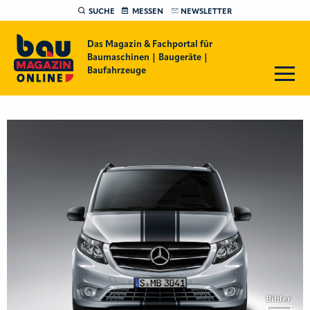
SUCHE
MESSEN
NEWSLETTER
Das Magazin & Fachportal für
Baumaschinen | Baugeräte |
Baufahrzeuge
Bilder