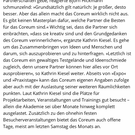
Partnerschaften gebe, reagierte Björn Hickmann
schmunzelnd: »Grundsätzlich gilt natürlich: Je größer, desto
besser. Aber das allein macht das Coreum wirklich nicht aus.
Es gibt keinen Masterplan dafür, welche Partner die Besten
für das Coreum sind.« Wichtig sei, dass die Partner sich
einbrächten, »dass sie kreativ sind und den Grundgedanken
des Coreum verinnerlichen«, ergänzte Kathrin Kiesel. Es gehe
um das Zusammenbringen von Ideen und Menschen und
darum, sich auszuprobieren und zu hinterfragen. »Letztlich ist
das Coreum ein gewaltiges Testgelände und Ideenschmiede
zugleich, denn unsere Partner können hier alles vor Ort
ausprobieren«, so Kathrin Kiesel weiter. Abseits von »Expo«
und »Praxistage« kann das Coreum eigenen Angaben zufolge
aber auch mit der Auslastung seiner weiteren Räumlichkeiten
punkten. Laut Kathrin Kiesel sind die Plätze für
Projektarbeiten, Veranstaltungen und Trainings gut besucht –
allein die Akademie sei über Monate hinweg komplett
ausgelastet. Zusätzlich zu den ohnehin festen
Besucherveranstaltungen bietet das Coreum auch offene
Tage, meist am letzten Samstag des Monats an.