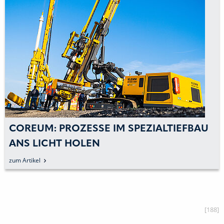
E IM SPEZIALTIEFBAU
COREUM: 14 MAN
N
FAHRMISCHER BE
zum Artikel
[188]