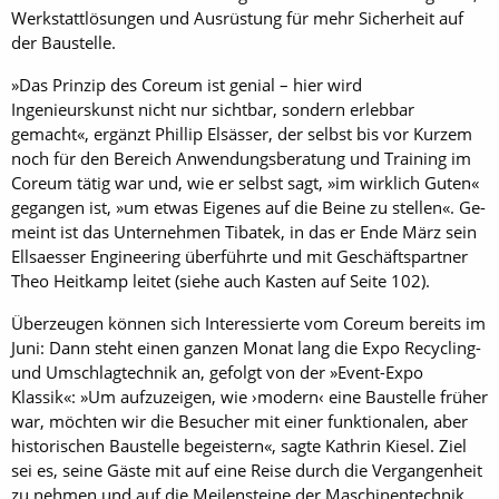
Werkstattlösungen und Ausrüstung für mehr Sicherheit auf
der Baustelle.
»Das Prinzip des Coreum ist genial – hier wird
Ingenieurskunst nicht nur sichtbar, sondern erlebbar
gemacht«, ergänzt Phillip Elsässer, der selbst bis vor Kurzem
noch für den Bereich Anwendungsberatung und Training im
Coreum tätig war und, wie er selbst sagt, »im wirklich Guten«
gegangen ist, »um etwas Eigenes auf die Beine zu stellen«. Ge­
meint ist das Unternehmen Tibatek, in das er Ende März sein
Ellsaesser Engineering überführte und mit Geschäftspartner
Theo Heitkamp leitet (siehe auch Kasten auf Seite 102).
Überzeugen können sich Interessierte vom Coreum bereits im
Juni: Dann steht einen ganzen Monat lang die Expo Recycling-
und Umschlagtechnik an, gefolgt von der »Event-Expo
Klassik«: »Um aufzuzeigen, wie ›modern‹ eine Baustelle früher
war, möchten wir die Besucher mit einer funktionalen, aber
historischen Baustelle begeistern«, sagte Kathrin Kiesel. Ziel
sei es, seine Gäste mit auf eine Reise durch die Vergangenheit
zu nehmen und auf die Meilensteine der Maschinentechnik