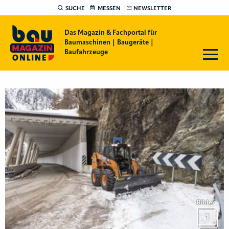
SUCHE
MESSEN
NEWSLETTER
Das Magazin & Fachportal für
Baumaschinen | Baugeräte |
Baufahrzeuge
Bilder
1