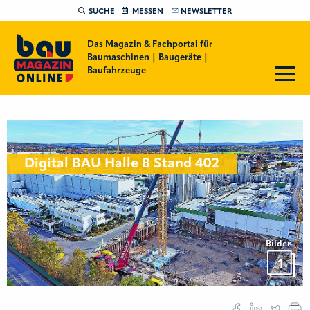
SUCHE
MESSEN
NEWSLETTER
Das Magazin & Fachportal für
Baumaschinen | Baugeräte |
Baufahrzeuge
Digital BAU Halle 8 Stand 402
Bilder
1