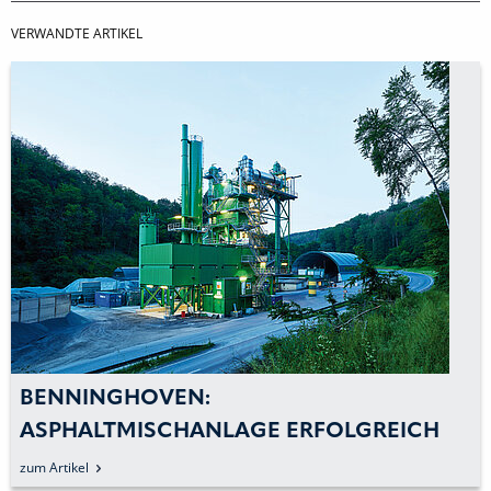
VERWANDTE ARTIKEL
GHOVEN:
BENNIN
TMISCHANLAGE ERFOLGREICH
MISCHA
NEUERT
zum Artikel