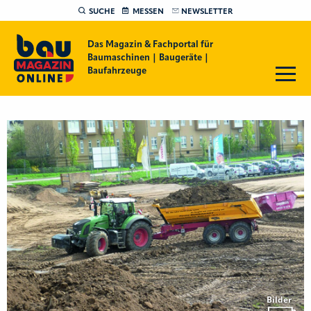
SUCHE
MESSEN
NEWSLETTER
Das Magazin & Fachportal für
Baumaschinen | Baugeräte |
Baufahrzeuge
Bilder