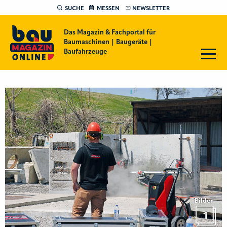
SUCHE
MESSEN
NEWSLETTER
Das Magazin & Fachportal für
Baumaschinen | Baugeräte |
Baufahrzeuge
Bilder
1