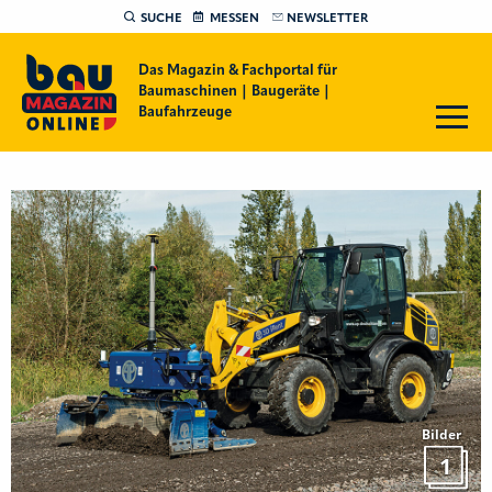
SUCHE
MESSEN
NEWSLETTER
Das Magazin & Fachportal für
Baumaschinen | Baugeräte |
Baufahrzeuge
Bilder
1