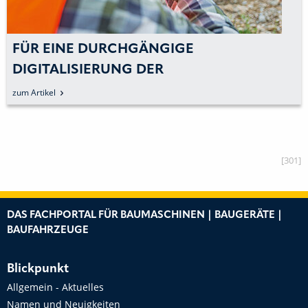
FÜR EINE DURCHGÄNGIGE
DIGITALISIERUNG DER
BAUUNTERNEHMEN
zum Artikel
[301]
DAS FACHPORTAL FÜR BAUMASCHINEN | BAUGERÄTE |
BAUFAHRZEUGE
Blickpunkt
Allgemein - Aktuelles
Namen und Neuigkeiten