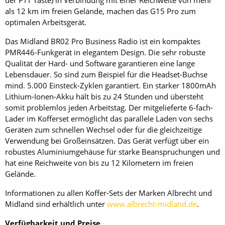
der PTT Taste) in Verbindung mit einer Reichweite von mehr
als 12 km im freien Gelände, machen das G15 Pro zum
optimalen Arbeitsgerät.
Das Midland BR02 Pro Business Radio ist ein kompaktes
PMR446-Funkgerät in elegantem Design. Die sehr robuste
Qualität der Hard- und Software garantieren eine lange
Lebensdauer. So sind zum Beispiel für die Headset-Buchse
mind. 5.000 Einsteck-Zyklen garantiert. Ein starker 1800mAh
Lithium-Ionen-Akku hält bis zu 24 Stunden und übersteht
somit problemlos jeden Arbeitstag. Der mitgelieferte 6-fach-
Lader im Kofferset ermöglicht das parallele Laden von sechs
Geräten zum schnellen Wechsel oder für die gleichzeitige
Verwendung bei Großeinsätzen. Das Gerät verfügt über ein
robustes Aluminiumgehäuse für starke Beanspruchungen und
hat eine Reichweite von bis zu 12 Kilometern im freien
Gelände.
Informationen zu allen Koffer-Sets der Marken Albrecht und
Midland sind erhältlich unter
www.albrecht-midland.de
.
Verfügbarkeit und Preise