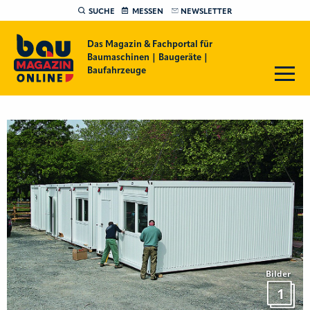
SUCHE
MESSEN
NEWSLETTER
Das Magazin & Fachportal für
Baumaschinen | Baugeräte |
Baufahrzeuge
Bilder
1