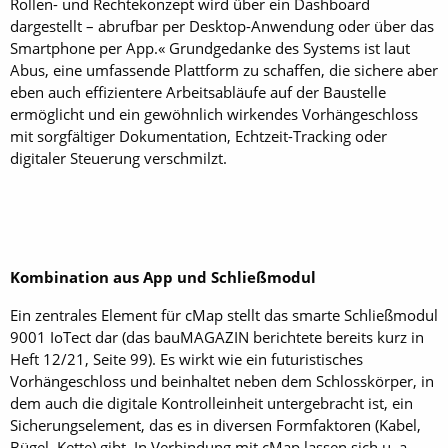
Rollen- und Rechtekonzept wird über ein Dashboard
dargestellt – abrufbar per Desktop-Anwendung oder über das
Smartphone per App.« Grundgedanke des Systems ist laut
Abus, eine umfassende Plattform zu schaffen, die sichere aber
eben auch effizientere Arbeitsabläufe auf der Baustelle
ermöglicht und ein gewöhnlich wirkendes Vorhängeschloss
mit sorgfältiger Dokumentation, Echtzeit-Tracking oder
digitaler Steuerung verschmilzt.
Kombination aus App und Schließmodul
Ein zentrales Element für cMap stellt das smarte Schließmodul
9001 IoTect dar (das bauMAGAZIN berichtete bereits kurz in
Heft 12/21, Seite 99). Es wirkt wie ein futuristisches
Vorhängeschloss und beinhaltet neben dem Schlosskörper, in
dem auch die digitale Kontrolleinheit untergebracht ist, ein
Sicherungselement, das es in diversen Formfaktoren (Kabel,
Bügel, Kette) gibt. In Verbindung mit cMap lassen sich u. a.