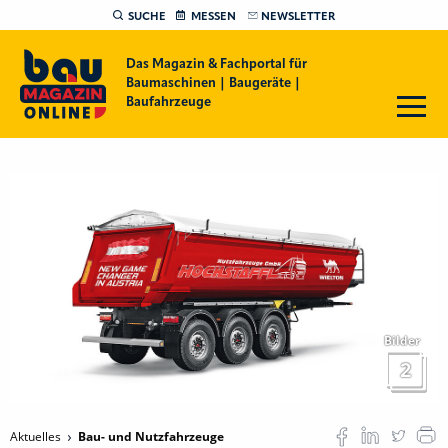
SUCHE
MESSEN
NEWSLETTER
Das Magazin & Fachportal für
Baumaschinen | Baugeräte |
Baufahrzeuge
Bilder
2
Aktuelles
Bau- und Nutzfahrzeuge