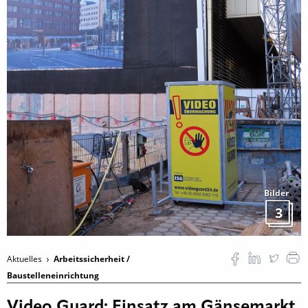
Bilder
3
Aktuelles
Arbeitssicherheit /
Baustelleneinrichtung
Video Guard: Einsatz am Gänsemarkt