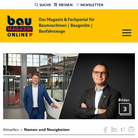
SUCHE
MESSEN
NEWSLETTER
Das Magazin & Fachportal für
Baumaschinen | Baugeräte |
Baufahrzeuge
Bilder
3
Aktuelles
Namen und Neuigkeiten