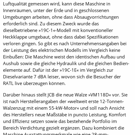
Luftqualität gemessen wird, kann diese Maschine in
Innenräumen, unter der Erde und in geschlossenen
Umgebungen arbeiten, ohne dass Absaugvorrichtungen
erforderlich sind. Zu diesem Zweck wurde das
dieselbetriebene »19C-1«-Modell mit konventioneller
Heckklappe umgebaut, ohne dass dabei Spezifikationen
verloren gingen. So gibt es nach Unternehmensangaben bei
der Leistung des elektrischen Modells im Vergleich keine
Einbußen: Die Maschine weist den identischen Aufbau und
Aushub sowie die gleiche Hydraulik und die gleichen Bedien­
elemente auf. Dafür ist der »19C-1E« im Vergleich zur
Dieselvariante 7 dBA leiser, wovon sich die Besucher der
RATL live überzeugen können.
Darüber hinaus stellt JCB die neue Walze »VM118D« vor. Sie
ist nach Herstellerangaben der »weltweit erste 12-Tonnen-
Walzenzug mit einem 55-kW-Motor« und soll nach Ansicht
des Herstellers neue Maßstäbe in puncto Leistung, Komfort
und Effizienz setzen sowie das bestehende Portfolio im
Bereich Verdichtung gezielt ergänzen. Dazu kombiniert die
Maschine Ausstattungsmerkmale wie eine 28-mm-