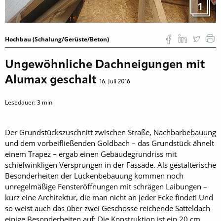
1
Hochbau (Schalung/Gerüste/Beton)
Ungewöhnliche Dachneigungen mit
Alumax geschalt
16. Juli 2016
Lesedauer:
3
min
Der Grundstückszuschnitt zwischen Straße, Nachbarbebauung
und dem vor­beifließenden Goldbach – das Grundstück ähnelt
einem Trapez – ergab einen Gebäudegrundriss mit
schiefwinkligen Versprüngen in der Fassade. Als gestalterische
Besonderheiten der Lückenbebauung kommen noch
unregelmäßige Fensteröffnungen mit schrägen Laibungen –
kurz eine Architektur, die man nicht an jeder Ecke findet! Und
so weist auch das über zwei Geschosse reichende Satteldach
einige Besonderheiten auf: Die Konstruktion ist ein 20 cm