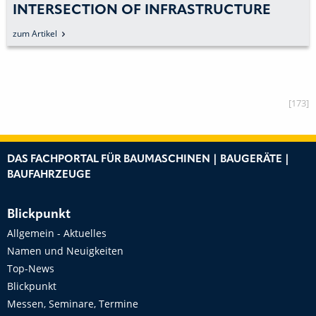
INTERSECTION OF INFRASTRUCTURE
AND TECHNOLOGY“ AUF DER INTERGEO
zum Artikel
2017
[173]
DAS FACHPORTAL FÜR BAUMASCHINEN | BAUGERÄTE |
BAUFAHRZEUGE
Blickpunkt
Allgemein - Aktuelles
Namen und Neuigkeiten
Top-News
Blickpunkt
Messen, Seminare, Termine