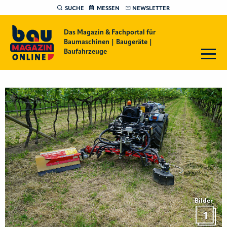
SUCHE
MESSEN
NEWSLETTER
Das Magazin & Fachportal für
Baumaschinen | Baugeräte |
Baufahrzeuge
Bilder
1